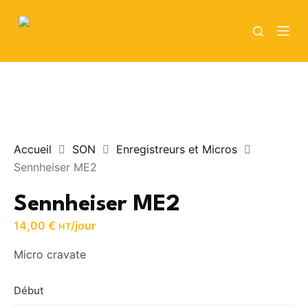
P
a
s
s
e
r
a
u
Accueil
SON
Enregistreurs et Micros
c
Sennheiser ME2
o
n
Sennheiser ME2
t
14,00
€
/jour
HT
e
n
Micro cravate
u
Début