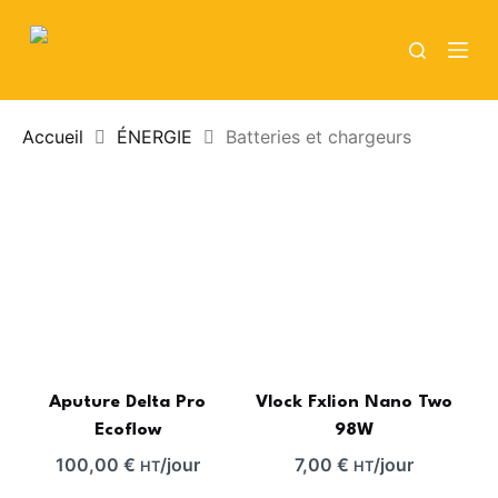
P
a
s
s
Accueil
ÉNERGIE
Batteries et chargeurs
e
r
a
u
c
o
n
t
e
n
Aputure Delta Pro
Vlock Fxlion Nano Two
u
Ecoflow
98W
100,00
€
/jour
7,00
€
/jour
HT
HT