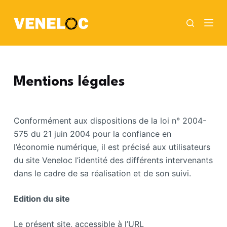
P
a
s
s
e
r
Mentions légales
a
u
c
Conformément aux dispositions de la loi n° 2004-
o
575 du 21 juin 2004 pour la confiance en
n
l’économie numérique, il est précisé aux utilisateurs
t
du site Veneloc l’identité des différents intervenants
e
dans le cadre de sa réalisation et de son suivi.
n
u
Edition du site
Le présent site, accessible à l’URL