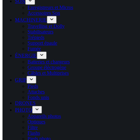
SON
Enregistreurs et Micros
Accessoires Son
MACHINERIE
Travelling et Dolly
Stabilisateurs
Trépieds
Support épaule
Fumée
ÉNERGIE
Batteries et chargeurs
Groupe élèctrogène
Câbles et Multiprises
GRIP
Pieds
Attaches
Fonds unis
DRONES
PHOTO
Appareils photos
Optiques
Filtre
Flashs
Pieds photo