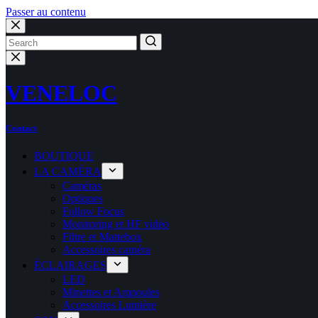
Passer au contenu
Aucun
résultat
VENELOC
Contact
BOUTIQUE
LA CAMÉRA
Caméras
Optiques
Follow Focus
Monitoring et HF vidéo
Filtre et Mattebox
Accessoires caméra
ÉCLAIRAGES
LED
Minettes et Ampoules
Accessoires Lumière