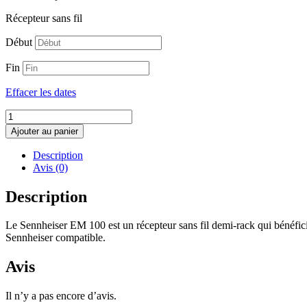
Récepteur sans fil
Début
Fin
Effacer les dates
quantité
de
Ajouter au panier
Sennheiser
EM
Description
100
Avis (0)
Description
Le Sennheiser EM 100 est un récepteur sans fil demi-rack qui bénéficie
Sennheiser compatible.
Avis
Il n’y a pas encore d’avis.