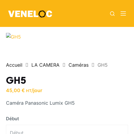
P
a
s
s
e
r
a
u
Accueil
LA CAMERA
Caméras
GH5
c
o
GH5
n
45,00
€
/jour
HT
t
e
Caméra Panasonic Lumix GH5
n
u
Début