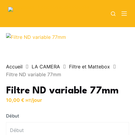
P
a
s
s
e
r
a
u
Accueil
LA CAMERA
Filtre et Mattebox
c
Filtre ND variable 77mm
o
n
Filtre ND variable 77mm
t
10,00
€
/jour
e
HT
n
Début
u