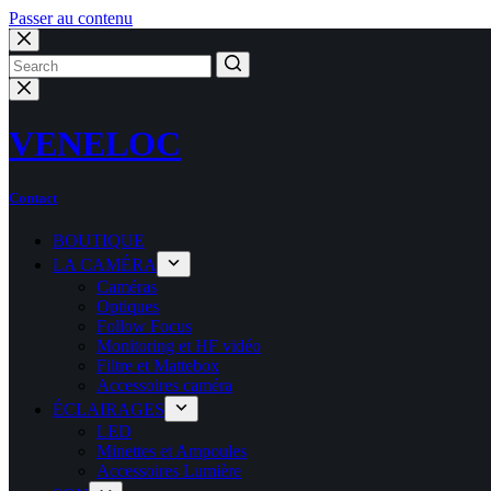
Passer au contenu
Aucun
résultat
VENELOC
Contact
BOUTIQUE
LA CAMÉRA
Caméras
Optiques
Follow Focus
Monitoring et HF vidéo
Filtre et Mattebox
Accessoires caméra
ÉCLAIRAGES
LED
Minettes et Ampoules
Accessoires Lumière