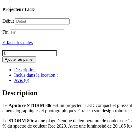
Projecteur LED
Début
Fin
Effacer les dates
quantité
de
Ajouter au panier
Aputure
STORM
Description
80c
Inclus dans la location :
Avis (0)
Description
Le
Aputure STORM 80c
est un projecteur LED compact et puissant
cinématographiques et photographiques. Grâce à son design robuste, so
Le
STORM 80c
a une plage étendue de température de couleur de 1 
% du spectre de couleur Rec.2020. Avec une luminosité de 20 185 lu