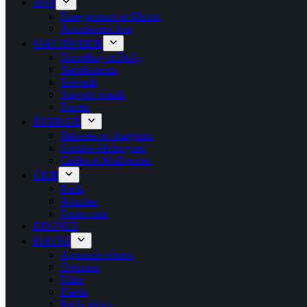
SON
Enregistreurs et Micros
Accessoires Son
MACHINERIE
Travelling et Dolly
Stabilisateurs
Trépieds
Support épaule
Fumée
ÉNERGIE
Batteries et chargeurs
Groupe élèctrogène
Câbles et Multiprises
GRIP
Pieds
Attaches
Fonds unis
DRONES
PHOTO
Appareils photos
Optiques
Filtre
Flashs
Pieds photo